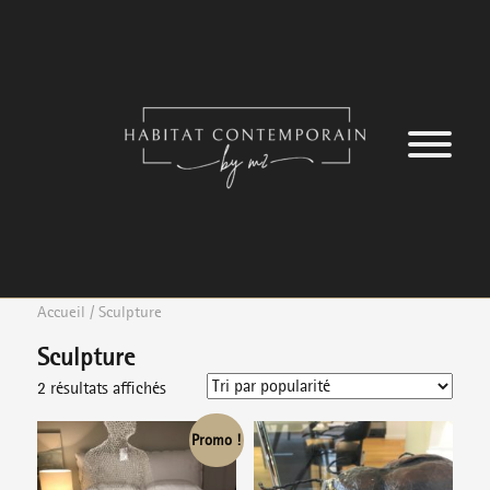
ME
M2
Accueil
/ Sculpture
Sculpture
2 résultats affichés
Promo !