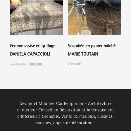
Femme assise en grillage –
Scarabée en papier mâché –
DANIELA CAPACCIOLI
MARIE TOUTAIN
259.00
€
1,480.00
€
888.00
€
Design et Mobilier Contemporain - Architecture
d'Intérieur Conseil en Décoration et Aménagement
d'Intérieur à Grenoble. Vente de meubles, cuisines,
canapés, objets de décoration...